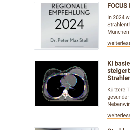
FOCUS 
In 2024 w
Strahlent
München 
weiterles
KI basi
steiger
Strahle
Kürzere T
gesunder 
Nebenwirk
weiterles