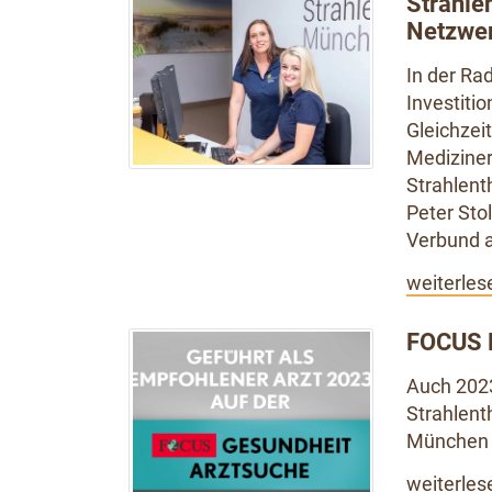
Strahle
Netzwe
In der Ra
Investiti
Gleichzei
Mediziner
Strahlent
Peter Sto
Verbund 
weiterles
FOCUS 
Auch 2023
Strahlent
München 
weiterles