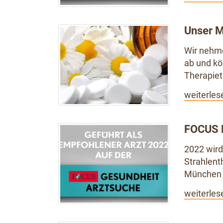
Unser 
Wir nehme
ab und kö
Therapie
weiterles
FOCUS 
2022 wird
Strahlent
München 
weiterles