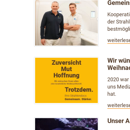
Gemein
Kooperat
der Strah
bestmögli
weiterles
Wir wün
Weihnac
2020 war 
uns Mediz
hat.
weiterles
Unser A