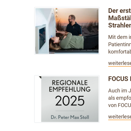
Der ers
Maßstäb
Strahle
Mit dem i
Patientin
komfortab
weiterles
FOCUS 
Auch im J
als empfo
von FOCU
weiterles