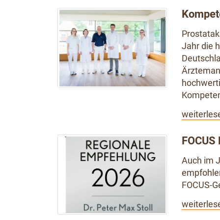
Kompet
Prostatak
Jahr die 
Deutschl
Ärztemang
hochwerti
Kompeten
weiterles
FOCUS 
Auch im J
empfohlen
FOCUS-Ge
weiterles