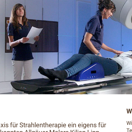
Wi
Wi
s für Strahlentherapie ein eigens für
Te