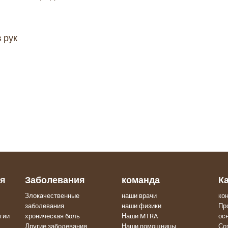
 рук
ия
Заболевания
команда
К
Злокачественные
наши врачи
ко
заболевания
наши физики
Пр
гии
хроническая боль
Наши MTRA
ос
Другие заболевания
Наши помощницы
Со