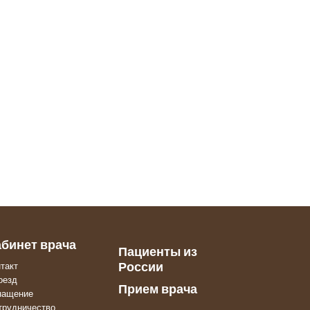
абинет врача
Пациенты из
России
нтакт
оезд
Прием врача
нащение
трудничество