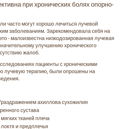
ктивна при хронических болях опорно-
оли часто могут хорошо лечиться лучевой
ским заболеваниям. Зарекомендовала себя на
 это - малоизвестна низкодозированная лучевая
 значительному улучшению хронического
тсутствию жалоб.
исследованиях пациенты с хроническими
ю лучевую терапию, были опрошены на
ведения.
й/раздражениeм ахиллова сухожилия
ренного сустава
 мягких тканей плеча
 локтя и предплечья